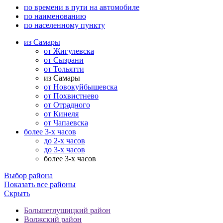
по времени в пути на автомобиле
по наименованию
по населенному пункту
из Самары
от Жигулевска
от Сызрани
от Тольятти
из Самары
от Новокуйбышевска
от Похвистнево
от Отрадного
от Кинеля
от Чапаевска
более 3-х часов
до 2-х часов
до 3-х часов
более 3-х часов
Выбор района
Показать все районы
Скрыть
Большеглушицкий район
Волжский район