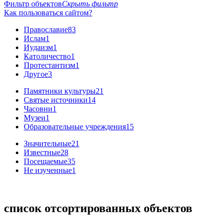
Фильтр объектов
Скрыть фильтр
Как пользоваться сайтом?
Православие
83
Ислам
1
Иудаизм
1
Католичество
1
Протестантизм
1
Другое
3
Памятники культуры
21
Святые источники
14
Часовни
1
Музеи
1
Образовательные учреждения
15
Значительные
21
Известные
28
Посещаемые
35
Не изученные
1
список отсортированных объектов