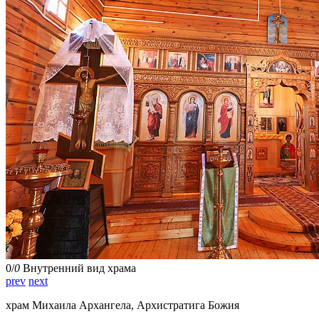
0
/
0
Внутренний вид храма
prev
next
храм Михаила Архангела, Архистратига Божия