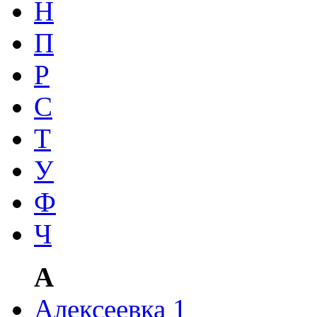
Н
П
Р
С
Т
У
Ф
Ч
А
Алексеевка
1