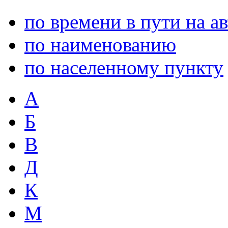
по времени в пути на а
по наименованию
по населенному пункту
А
Б
В
Д
К
М