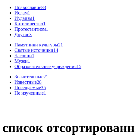
Православие
83
Ислам
1
Иудаизм
1
Католичество
1
Протестантизм
1
Другое
3
Памятники культуры
21
Святые источники
14
Часовни
1
Музеи
1
Образовательные учреждения
15
Значительные
21
Известные
28
Посещаемые
35
Не изученные
1
список отсортированн