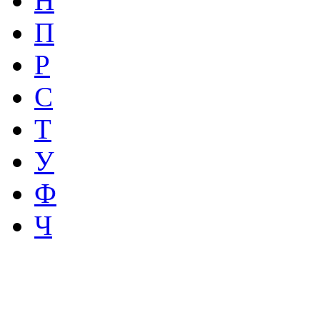
Н
П
Р
С
Т
У
Ф
Ч