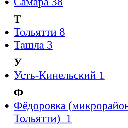
Самара
38
Т
Тольятти
8
Ташла
3
У
Усть-Кинельский
1
Ф
Фёдоровка (микрорайон
Тольятти)
1