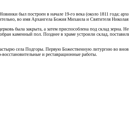
овинки был построен в начале 19-го века (около 1811 года; арх
ительно, во имя Архангела Божия Михаила и Святителя Николая
ерковь была закрыта, а затем приспособлена под склад зерна. Н
зобран каменный пол. Позднее в храме устроили склад, поставил
настырю села Подгоры. Первую Божественную литургию во внов
но-восстановительные и реставрационные работы.