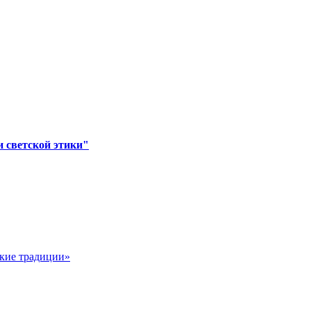
 светской этики"
ские традиции»