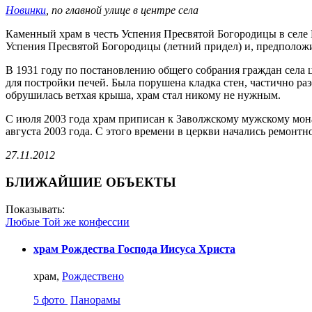
Новинки
, по главной улице в центре села
Каменный храм в честь Успения Пресвятой Богородицы в селе Н
Успения Пресвятой Богородицы (летний придел) и, предполож
В 1931 году по постановлению общего собрания граждан села ц
для постройки печей. Была порушена кладка стен, частично ра
обрушилась ветхая крыша, храм стал никому не нужным.
С июля 2003 года храм приписан к Заволжскому мужскому мо
августа 2003 года. С этого времени в церкви начались ремонт
27.11.2012
БЛИЖАЙШИЕ ОБЪЕКТЫ
Показывать:
Любые
Той же конфессии
храм Рождества Господа Иисуса Христа
храм,
Рождествено
5 фото
Панорамы