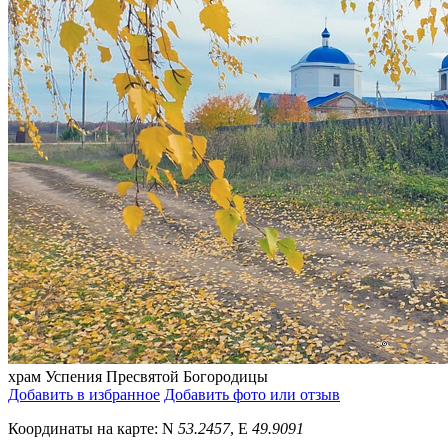
храм Успения Пресвятой Богородицы
Добавить в избранное
Добавить фото или отзыв
Координаты на карте:
N
53.2457
,
E
49.9091