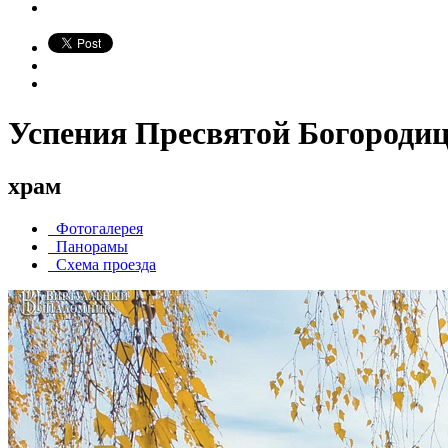
Успения Пресвятой Богороди
храм
Фотогалерея
Панорамы
Схема проезда