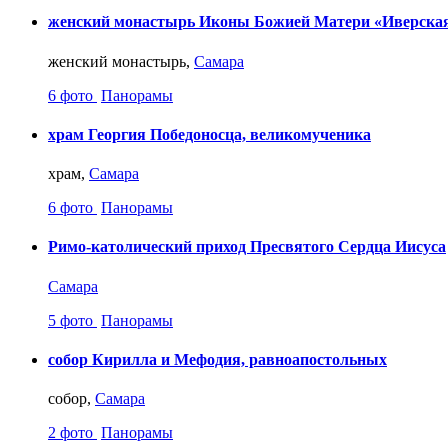
женский монастырь Иконы Божией Матери «Иверска
женский монастырь,
Самара
6 фото
Панорамы
храм Георгия Победоносца, великомученика
храм,
Самара
6 фото
Панорамы
Римо-католический приход Пресвятого Сердца Иисуса
Самара
5 фото
Панорамы
собор Кирилла и Мефодия, равноапостольных
собор,
Самара
2 фото
Панорамы