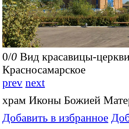
0
/
0
Вид красавицы-церкви 
Красносамарское
prev
next
храм Иконы Божией Мате
Добавить в избранное
Доб