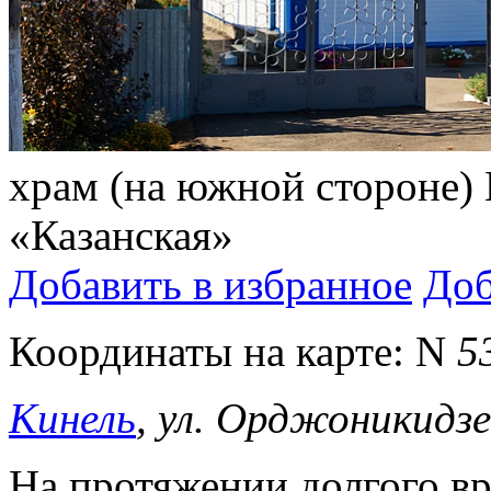
храм (на южной стороне)
«Казанская»
Добавить в избранное
Доб
Координаты на карте:
N
5
Кинель
, ул. Орджоникидз
На протяжении долгого вр