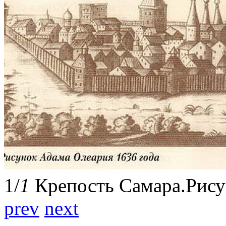
1
/
1
Крепость Самара.Рису
prev
next