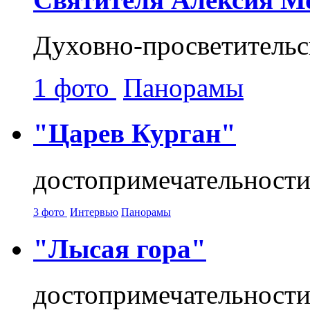
Духовно-просветительс
1 фото
Панорамы
"Царев Курган"
достопримечательност
3 фото
Интервью
Панорамы
"Лысая гора"
достопримечательност