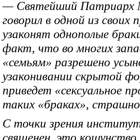
— Святейший Патриарх Мо
говорил в одной из своих 
узаконят однополые брак
факт, что во многих зап
«семьям» разрешено усын
узаконивании скрытой фо
приведет «сексуальное пр
таких «браках», страшн
С точки зрения институт
священен, это кощунство,