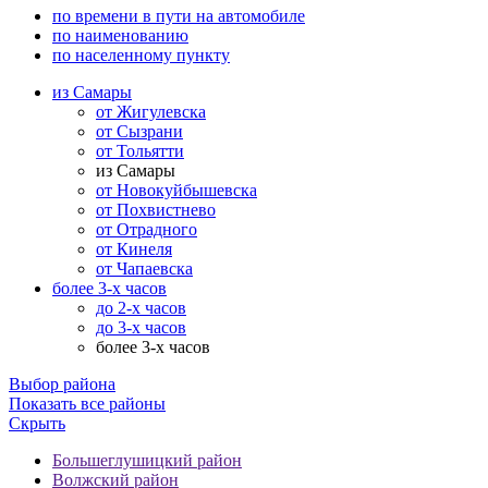
по времени в пути на автомобиле
по наименованию
по населенному пункту
из Самары
от Жигулевска
от Сызрани
от Тольятти
из Самары
от Новокуйбышевска
от Похвистнево
от Отрадного
от Кинеля
от Чапаевска
более 3-х часов
до 2-х часов
до 3-х часов
более 3-х часов
Выбор района
Показать все районы
Скрыть
Большеглушицкий район
Волжский район