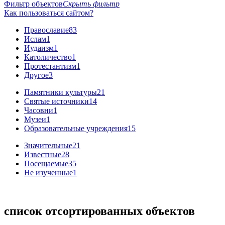
Фильтр объектов
Скрыть фильтр
Как пользоваться сайтом?
Православие
83
Ислам
1
Иудаизм
1
Католичество
1
Протестантизм
1
Другое
3
Памятники культуры
21
Святые источники
14
Часовни
1
Музеи
1
Образовательные учреждения
15
Значительные
21
Известные
28
Посещаемые
35
Не изученные
1
список отсортированных объектов