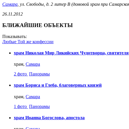
Самара
, ул. Свободы, д. 2 литер В (домовой храм при Самар
26.11.2012
БЛИЖАЙШИЕ ОБЪЕКТЫ
Показывать:
Любые
Той же конфессии
храм Николая Мир Ликийских Чудотворца, святителя
храм,
Самара
2 фото
Панорамы
храм Бориса и Глеба, благоверных князей
храм,
Самара
1 фото
Панорамы
храм Иоанна Богослова, апостола
храм,
Самара