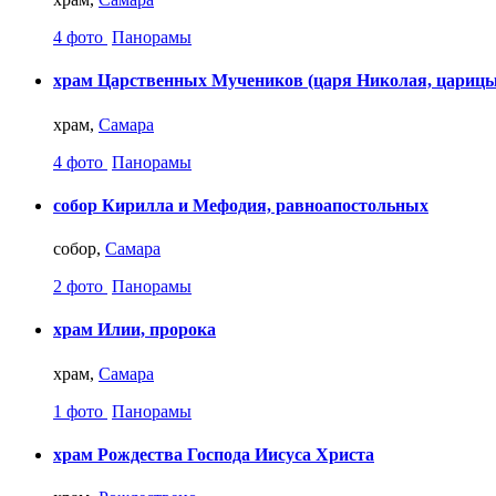
4 фото
Панорамы
храм Царственных Мучеников (царя Николая, царицы
храм,
Самара
4 фото
Панорамы
собор Кирилла и Мефодия, равноапостольных
собор,
Самара
2 фото
Панорамы
храм Илии, пророка
храм,
Самара
1 фото
Панорамы
храм Рождества Господа Иисуса Христа