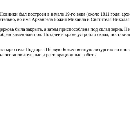
овинки был построен в начале 19-го века (около 1811 года; арх
ительно, во имя Архангела Божия Михаила и Святителя Николая
ерковь была закрыта, а затем приспособлена под склад зерна. Н
зобран каменный пол. Позднее в храме устроили склад, поставил
настырю села Подгоры. Первую Божественную литургию во внов
но-восстановительные и реставрационные работы.