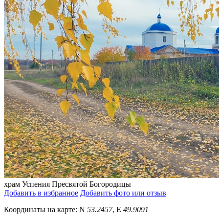
храм Успения Пресвятой Богородицы
Добавить в избранное
Добавить фото или отзыв
Координаты на карте:
N
53.2457
,
E
49.9091