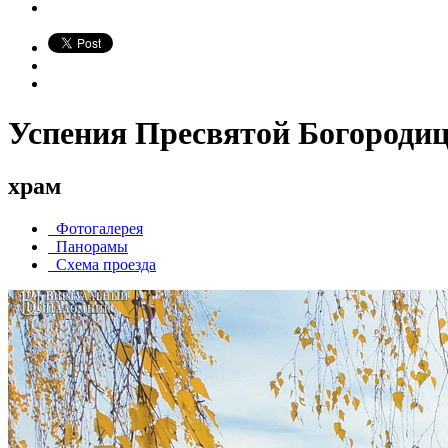
Успения Пресвятой Богороди
храм
Фотогалерея
Панорамы
Схема проезда