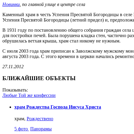
Новинки
, по главной улице в центре села
Каменный храм в честь Успения Пресвятой Богородицы в селе Н
Успения Пресвятой Богородицы (летний придел) и, предполож
В 1931 году по постановлению общего собрания граждан села ц
для постройки печей. Была порушена кладка стен, частично ра
обрушилась ветхая крыша, храм стал никому не нужным.
С июля 2003 года храм приписан к Заволжскому мужскому мо
августа 2003 года. С этого времени в церкви начались ремонт
27.11.2012
БЛИЖАЙШИЕ ОБЪЕКТЫ
Показывать:
Любые
Той же конфессии
храм Рождества Господа Иисуса Христа
храм,
Рождествено
5 фото
Панорамы