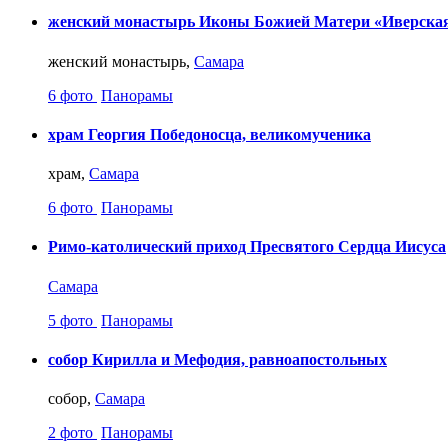
женский монастырь Иконы Божией Матери «Иверска
женский монастырь,
Самара
6 фото
Панорамы
храм Георгия Победоносца, великомученика
храм,
Самара
6 фото
Панорамы
Римо-католический приход Пресвятого Сердца Иисуса
Самара
5 фото
Панорамы
собор Кирилла и Мефодия, равноапостольных
собор,
Самара
2 фото
Панорамы