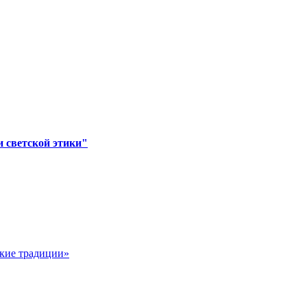
 светской этики"
ские традиции»