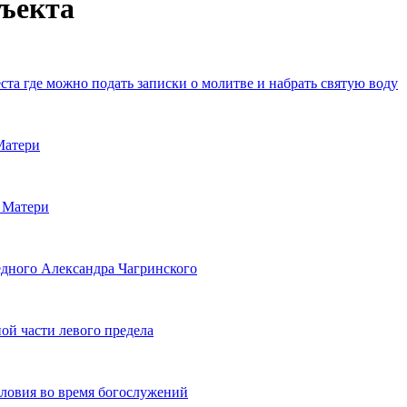
бъекта
та где можно подать записки о молитве и набрать святую воду
Матери
 Матери
едного Александра Чагринского
ой части левого предела
словия во время богослужений