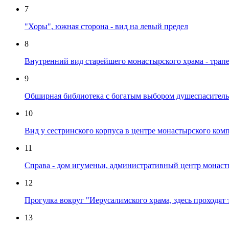
7
"Хоры", южная сторона - вид на левый предел
8
Внутренний вид старейшего монастырского храма - трап
9
Обширная библиотека с богатым выбором душеспаситель
10
Вид у сестринского корпуса в центре монастырского ком
11
Справа - дом игуменьи, административный центр монаст
12
Прогулка вокруг "Иерусалимского храма, здесь проходя
13