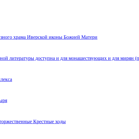
езного храма Иверской иконы Божией Матери
ной литературы доступна и для монашествующих и для мирян (п
плекса
ыря
т торжественные Крестные ходы