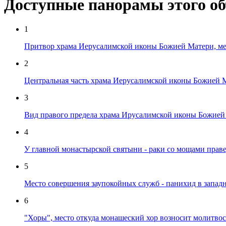
Доступные панорамы этого о
1
Притвор храма Иерусалимской иконы Божией Матери, мес
2
Центральная часть храма Иерусалимской иконы Божией 
3
Вид правого предела храма Ирусалимской иконы Божией
4
У главной монастырской святыни - раки со мощами прав
5
Место совершения заупокойных служб - панихид в западн
6
"Хоры", место откуда монашеский хор возносит молитво