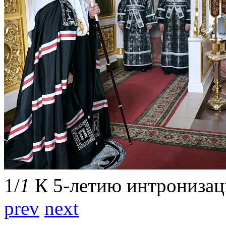
1
/
1
К 5-летию интронизац
prev
next