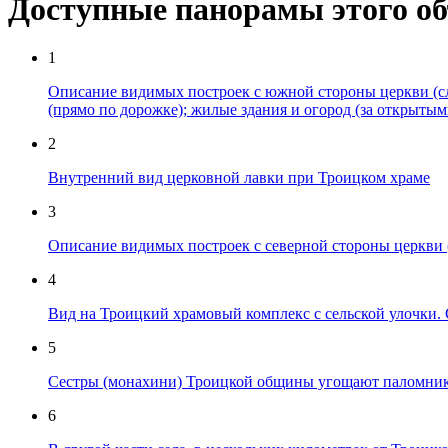
Доступные панорамы этого о
1
Описание видимых построек с южной стороны церкви (слев
(прямо по дорожке); жилые здания и огород (за открыты
2
Внутренний вид церковной лавки при Троицком храме
3
Описание видимых построек с северной стороны церкви (с
4
Вид на Троицкий храмовый комплекс с сельской улочки. С
5
Сестры (монахини) Троицкой общины угощают паломнико
6