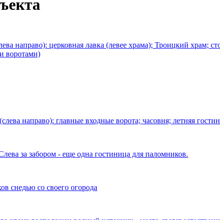
бъекта
а направо): церковная лавка (левее храма); Троицкий храм; сто
ми воротами)
лева направо): главные входные ворота; часовня; летняя гости
лева за забором - еще одна гостиница для паломников.
в снедью со своего огорода