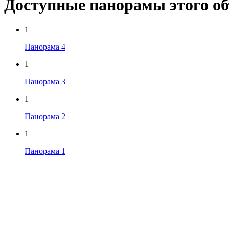
Доступные панорамы этого о
1
Панорама 4
1
Панорама 3
1
Панорама 2
1
Панорама 1