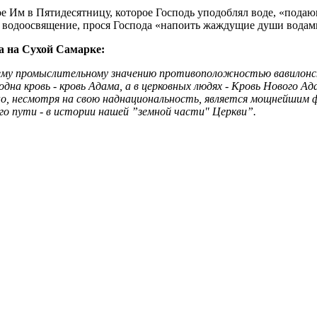
 Им в Пятидесятницу, которое Господь уподоблял воде, «подаю
е водоосвящение, прося Господа «напоить жаждущие души водами
а на Сухой Самарке:
воему промыслительному значению противоположностью вавилон
одна кровь - кровь Адама, а в церковных людях - Кровь Нового Ад
 оно, несмотря на свою наднациональность, является мощнейшим
го пути - в истории нашей ”земной части" Церкви”.