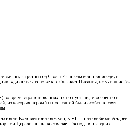
ой жизни, в третий год Своей Евангельской проповеди, в
ник, «дивились, говоря: как Он знает Писания, не учившись?»
) во время странствованиях их по пустыне, и особенно в
ей, из которых первый и последний были особенно святы.
ды.
 Анатолий Константинопольский, в VII – преподобный Андрей
оторыми Церковь ныне восхваляет Господа в праздник