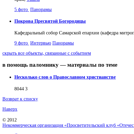
5 фото
Панорамы
Покрова Пресвятой Богородицы
Кафедральный собор Самарской епархии (кафедра митроп
9 фото
Интервью
Панорамы
скрыть
все объекты, связанные с событием
в помощь паломнику — материалы по теме
Несколько слов о Православном христианстве
8044
3
Возврат к списку
Наверх
© 2012
Некоммерческая организация «Просветительский клуб «Отече