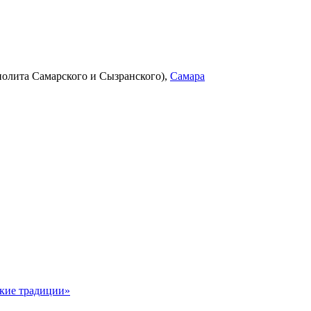
олита Самарского и Сызранского),
Самара
ские традиции»