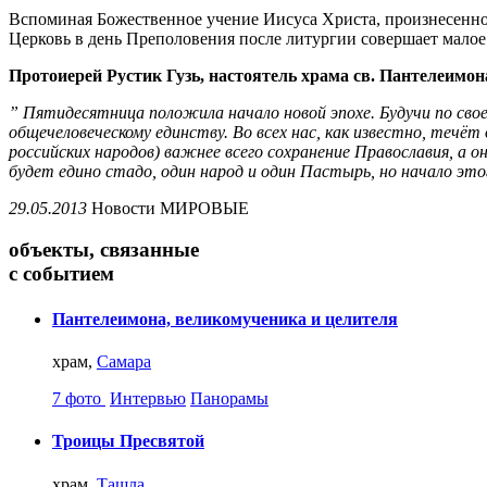
Вспоминая Божественное учение Иисуса Христа, произнесенное
Церковь в день Преполовения после литургии совершает мало
Протоиерей Рустик Гузь, настоятель храма св. Пантелеимон
” Пятидесятница положила начало новой эпохе. Будучи по с
общечеловеческому единству. Во всех нас, как известно, течёт 
российских народов) важнее всего сохранение Православия, а
будет едино стадо, один народ и один Пастырь, но начало это
29.05.2013
Новости
МИРОВЫЕ
объекты, связанные
с событием
Пантелеимона, великомученика и целителя
храм,
Самара
7 фото
Интервью
Панорамы
Троицы Пресвятой
храм,
Ташла