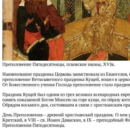
Преполовение Пятидесятницы, псковские иконы, XVIв.
Наименование праздника Церковь заимствовала из Евангелия, 
преполовение Ветхозаветного праздника Кущей, вошел в церков
От Божественного учения Господа преполовение стало праздн
Праздник Кущей был одним из трех великих всенародных еврей
память показанной Богом Моисею на горе кущи, по образу кот
Обрядом восьмого дня, состоявшим в связи с христианским пр
День Преполовения – древний христианский праздник. О нем у
Критский, в VIII – св. Иоанн Дамаскин, в IX – преподобный 
Преполовения Пятидесятницы.