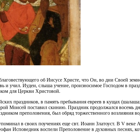
благовествующего об Иисусе Христе, что Он, во дни Своей земн
ь и учил. Иудеи, слыша учение, произносимое Господом в празд
иком для Церкви Христовой.
ских праздников, в память пребывания евреев в кущах (шалашах
орой Моисей поставил скинию. Праздник продолжался восемь дн
аздником преполовения, был обряд торжественного возлияния во
поминал в своих поучениях еще свт. Иоанн Златоуст. В V веке
Феофан Исповедник воспели Преполовение в духовных песнях, к