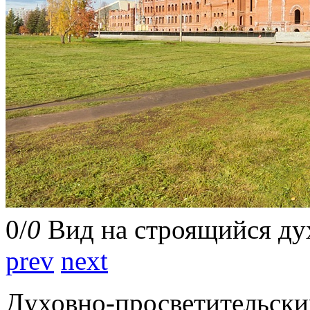
0
/
0
Вид на строящийся ду
prev
next
Духовно-просветительски