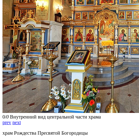
0
/
0
Внутренний вид центральной части храма
prev
next
храм Рождества Пресвятой Богородицы