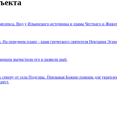
бъекта
омплекса. Вид у Ильинского источника и храма Честнаго и Живо
а. На переднем плане - храм греческого святителя Нектария Эгин
монахи вычистили его и развели рыб.
к северу от села Подгоры. Призывая Божию помощь для укрепл
рест.