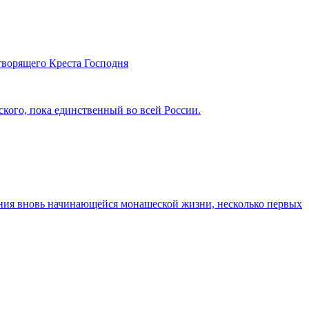
творящего Креста Господня
ского, пока единственный во всей России.
ения вновь начинающейся монашеской жизни, несколько первых