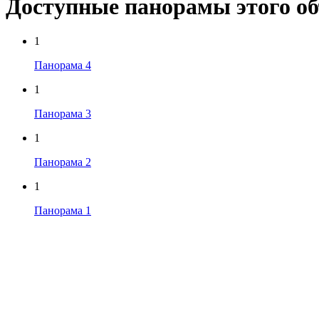
Доступные панорамы этого о
1
Панорама 4
1
Панорама 3
1
Панорама 2
1
Панорама 1