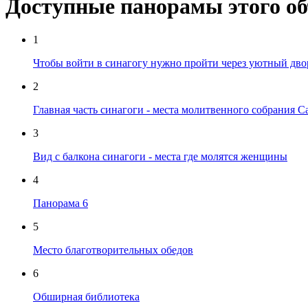
Доступные панорамы этого о
1
Чтобы войти в синагогу нужно пройти через уютный двор
2
Главная часть синагоги - места молитвенного собрания 
3
Вид с балкона синагоги - места где молятся женщины
4
Панорама 6
5
Место благотворительных обедов
6
Обширная библиотека