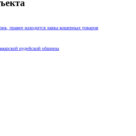
бъекта
ик, правее находится лавка кошерных товаров
Самарской иудейской общины