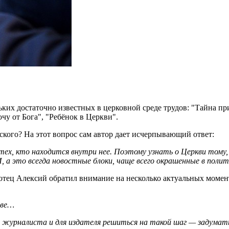
льких достаточно известных в церковной среде трудов: "Тайна п
чу от Бога", "Ребёнок в Церкви".
кого? На этот вопрос сам автор дает исчерпывающий ответ:
 тех, кто находится внутри нее. Поэтому узнать о Церкви тому,
 а это всегда новостные блоки, чаще всего окрашенные в поли
а, отец Алексий обратил внимание на несколько актуальных мом
тве…
журналиста и для издателя решиться на такой шаг — задумать кн