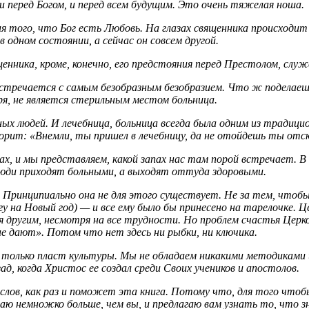
и перед Богом, и перед всем будущим. Это очень тяжелая ноша.
 того, что Бог есть Любовь. На глазах священника происходит м
 одном состоянии, а сейчас он совсем другой.
щенника, кроме, конечно, его предстояния перед Престолом, сл
стречается с самым безобразным безобразием. Что ж поделаешь
ря, не является стерильным местом больница.
ых людей. И лечебница, больница всегда была одним из традици
орит: «Внемли, ты пришел в лечебницу, да не отойдешь ты отсю
ах, и мы представляем, какой запах нас там порой встречает. 
люди приходят больными, а выходят оттуда здоровыми.
Принципиально она не для этого существует. Не за тем, чтобы ч
гу на Новый год) — и все ему было бы принесено на тарелочке.
 другим, несмотря на все трудности. Но проблем счастья Церк
не дают». Потом что нет здесь ни рыбки, ни ключика.
не только пласт культуры. Мы не обладаем никакими методиками
ад, когда Христос ее создал среди Своих учеников и апостолов.
слов, как раз и поможет эта книга. Потому что, для того чтоб
наю немножко больше, чем вы, и предлагаю вам узнать то, что 