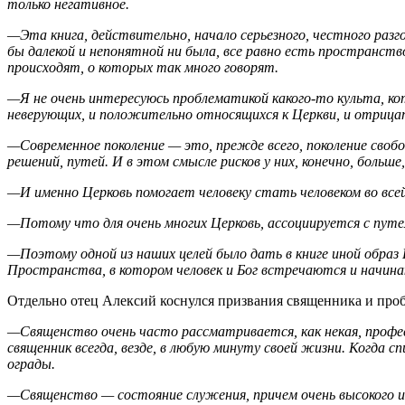
только негативное.
—Эта книга, действительно, начало серьезного, честного разг
бы далекой и непонятной ни была, все равно есть пространств
происходят, о которых так много говорят.
—Я не очень интересуюсь проблематикой какого-то культа, кото
неверующих, и положительно относящихся к Церкви, и отрица
—Современное поколение — это, прежде всего, поколение сво
решений, путей. И в этом смысле рисков у них, конечно, боль
—И именно Церковь помогает человеку стать человеком во все
—Потому что для очень многих Церковь, ассоциируется с пут
—Поэтому одной из наших целей было дать в книге иной образ
Пространства, в котором человек и Бог встречаются и начина
Отдельно отец Алексий коснулся призвания священника и про
—Священство очень часто рассматривается, как некая, професс
священник всегда, везде, в любую минуту своей жизни. Когда сп
ограды.
—Священство — состояние служения, причем очень высокого и