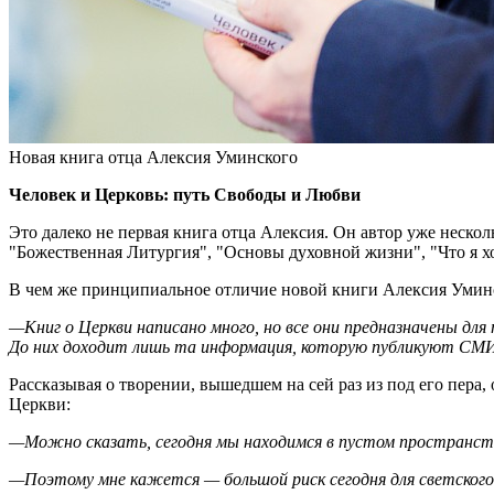
Новая книга отца Алексия Уминского
Человек и Церковь: путь Свободы и Любви
Это далеко не первая книга отца Алексия. Он автор уже неско
"Божественная Литургия", "Основы духовной жизни", "Что я хо
В чем же принципиальное отличие новой книги Алексия Уминс
—Книг о Церкви написано много, но все они предназначены для
До них доходит лишь та информация, которую публикуют СМИ,
Рассказывая о творении, вышедшем на сей раз из под его пер
Церкви:
—Можно сказать, сегодня мы находимся в пустом пространс
—Поэтому мне кажется — большой риск сегодня для светского 