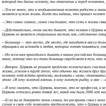
который ты даешь человеку, ты отвечаешь и перед человеком, 
—Тем не менее, это и необыкновенная полнота радости и знания
меняется чужая жизнь. Когда ты видишь, что пришел человек в
—Это самое главное, самое счастливое, что есть в жизни свя
—Действительно, очень часто бывает, что человек в Церкви в
Церковь не является стерильным местом, как, собственно гово
—Больница — это место, где место, где находится масса больн
обращаясь на исповеди к людям, которые хотят покаяться, гов
—Но всем нам приходилось бывать в наших российских больниц
запах, потому что все-таки больница определяется тем, что 
—Второе. Церковь не решает проблемы человеческого счастья. 
жизни, успехов в труде (того, что обычно мы желаем друг дру
человеку побеждать проблемы, выживать с ними, становиться
этом: «Я хочу золотой ключик, я хочу золотую рыбку, а мне — 
—Я хочу сказать, что Церковь, конечно, это не профессия, и 
Церковь осталась ровно такой же, какой она была 2000 лет наз
—Если вы не доверяете моим словам, то раскрыть смысл моих 
случае я смею себе позволить предположить, что о Церкви я з