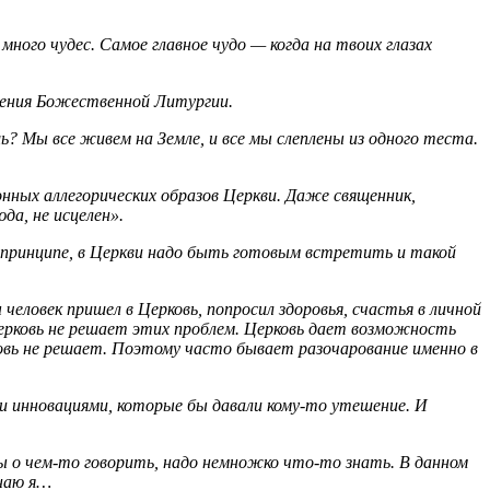
ного чудес. Самое главное чудо — когда на твоих глазах
ужения Божественной Литургии.
? Мы все живем на Земле, и все мы слеплены из одного теста.
онных аллегорических образов Церкви. Даже священник,
да, не исцелен».
В принципе, в Церкви надо быть готовым встретить и такой
еловек пришел в Церковь, попросил здоровья, счастья в личной
 Церковь не решает этих проблем. Церковь дает возможность
овь не решает. Поэтому часто бывает разочарование именно в
 и инновациями, которые бы давали кому-то утешение. И
ы о чем-то говорить, надо немножко что-то знать. В данном
знаю я…