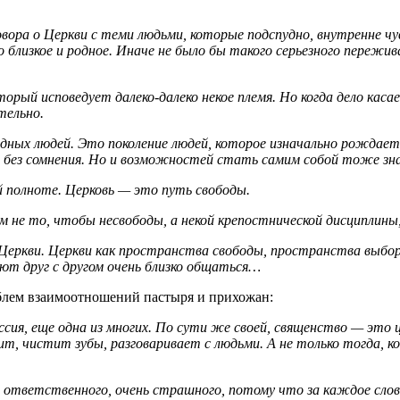
овора о Церкви с теми людьми, которые подспудно, внутренне чу
о близкое и родное. Иначе не было бы такого серьезного пережи
рый исповедует далеко-далеко некое племя. Но когда дело касае
тельно.
бодных людей. Это поколение людей, которое изначально рожда
ше, без сомнения. Но и возможностей стать самим собой тоже зн
й полноте. Церковь — это путь свободы.
ем не то, чтобы несвободы, а некой крепостнической дисципли
 Церкви. Церкви как пространства свободы, пространства выбо
ют друг с другом очень близко общаться…
блем взаимоотношений пастыря и прихожан:
ия, еще одна из многих. По сути же своей, священство — это ц
ит, чистит зубы, разговаривает с людьми. А не только тогда, ког
 ответственного, очень страшного, потому что за каждое слов