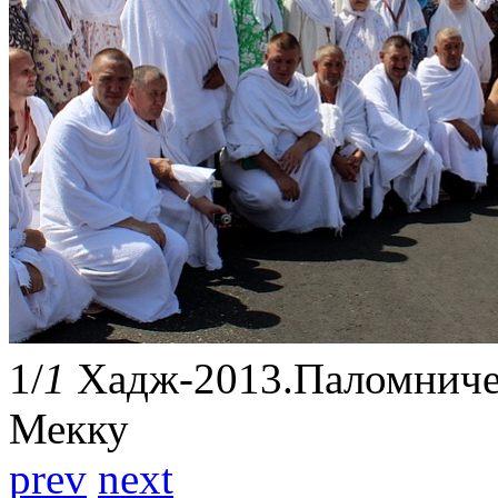
1
/
1
Хадж-2013.Паломниче
Мекку
prev
next