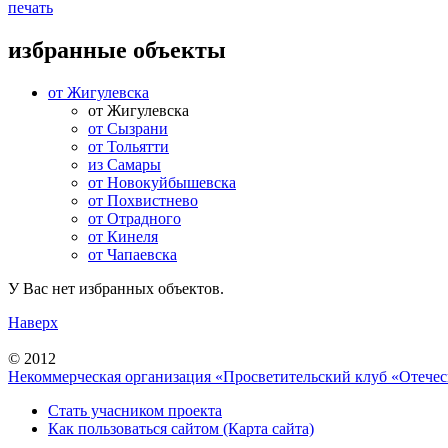
печать
избранные объекты
от Жигулевска
от Жигулевска
от Сызрани
от Тольятти
из Самары
от Новокуйбышевска
от Похвистнево
от Отрадного
от Кинеля
от Чапаевска
У Вас нет избранных объектов.
Наверх
© 2012
Некоммерческая организация «Просветительский клуб «Отече
Стать учасником проекта
Как пользоваться сайтом (Карта сайта)