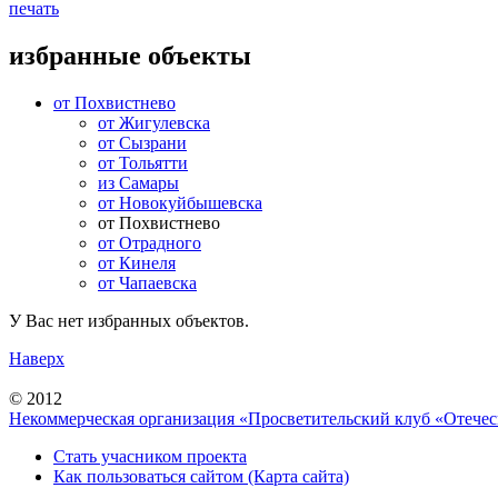
печать
избранные объекты
от Похвистнево
от Жигулевска
от Сызрани
от Тольятти
из Самары
от Новокуйбышевска
от Похвистнево
от Отрадного
от Кинеля
от Чапаевска
У Вас нет избранных объектов.
Наверх
© 2012
Некоммерческая организация «Просветительский клуб «Отече
Стать учасником проекта
Как пользоваться сайтом (Карта сайта)