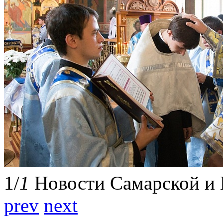
1
/
1
Новости Самарской и 
prev
next