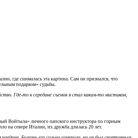
лии, где снималась эта картина. Сам он признался, что
тельным подарком» судьбы.
йство. Где-то к середине съемок я стал каким-то мистиком,
стный Войтыла» личного папского инструктора по горным
о на севере Италии, их дружба длилась 20 лет.
наедине. Болезнь его сильно изменила, но он был спортивным