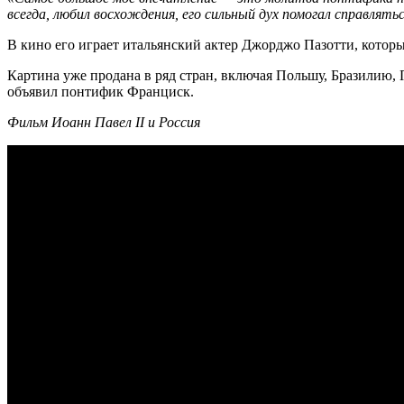
всегда, любил восхождения, его сильный дух помогал справлять
В кино его играет итальянский актер Джорджо Пазотти, которы
Картина уже продана в ряд стран, включая Польшу, Бразилию,
объявил понтифик Франциск.
Фильм Иоанн Павел II и Россия