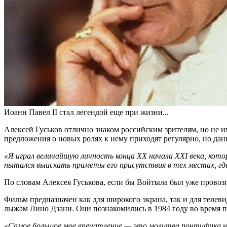
Иоанн Павел II стал легендой еще при жизни...
Алексей Гуськов отлично знаком российским зрителям, но не им
предложения о новых ролях к нему приходят регулярно, но да
«Я играл величайшую личность конца ХХ начала ХХI века, кото
пытался выискать приметы его присутствия в тех местах, где
По словам Алексея Гуськова, если бы Войтыла был уже провозгл
Фильм предназначен как для широкого экрана, так и для теле
лыжам Лино Дзани. Они познакомились в 1984 году во время пе
«Самое большое мое впечатление — это молитва понтифика на 