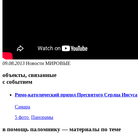
09.08.2013
Новости
МИРОВЫЕ
объекты, связанные
с событием
Римо-католический приход Пресвятого Сердца Иисуса
Самара
5 фото
Панорамы
в помощь паломнику — материалы по теме