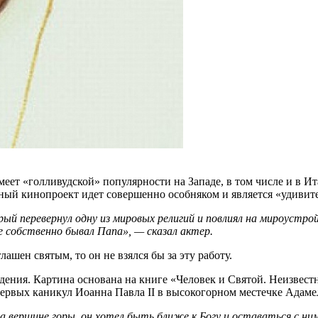
еет «голливудской» популярности на Западе, в том числе и в Ита
нный кинопроект идет совершенно особняком и является «удиви
рый перевернул одну из мировых религий и повлиял на мироустро
 собственно бывал Папа», — сказал актер.
ашен святым, то он не взялся бы за эту работу.
видения. Картина основана на книге «Человек и Святой. Неизве
рвых каникул Иоанна Павла II в высокогорном местечке Адамелл
вершине горы, он хотел быть ближе к Богу и оставаться с ним 