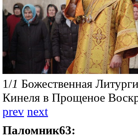
1
/
1
Божественная Литурги
Кинеля в Прощеное Воскр
prev
next
Паломник63: