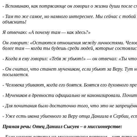
- Вспоминаю, как потрясающе он говорил о жизни души после 
- Там то же самое, но намного интереснее. Мы сейчас с тобой
объяснить!
Я отвечаю: «А почему там — как здесь?»
Он говорит: «Остаются отношения между личностями. Человек
более там — когда ты будешь среди людей, которые состоялись
- Когда я ему говорил: «Тебя ж убьют!» — он отвечал: «Ты чт
- Он считал, что станет мучеником, если убьют за Веру. Тут 
посылается.
- Человека убивают, когда его боятся. Боятся его духовного 
- Мучеников в древности официально не канонизировали. Почит
- Для почитания было достаточно того, что это не запрещённ
- Уже есть икона убиенного за Веру отца Даниила в Сербии, е
Прямая речь: Отец Даниил Сысуев – о миссионерстве:
- Если человек вступил на миссионерское поприще – нет пути н