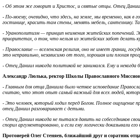
- Об этом же говорит и Христос, и святые отцы. Отец Даниил
- По-моему, очевидно, что здесь, на земле, мы временно, как в
гостинице, красить там стены, менять мебель, сантехнику. Так
- Уранополитизм — принцип неимения житейских попечений. Эт
приоритетах, о том, что нельзя из житейских забот делать к
- Православие — вселенская религия, оно не имеет границ, г
это неправильно, независимо от того, хорошая или плохая про
- Отец Даниил никогда политикой не занимался. Ему и некогда 
Александр Люлька, ректор Школы Православного Миссион
- Главным для отца Даниила было четкое исповедание Правосл
считаю, что этот опыт самый важный для всех людей, которы
- Это человек, который ходил перед Богом. Полное ощущение пр
отец Даниил разговаривает с детьми.
- Отец Даниил никогда не пытался давить на собеседников сво
спорил аргументированно, и если ему логически доказывали его
Протоиерей Олег Стеняев, ближайший друг и соратник отц