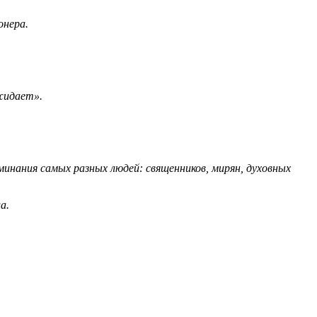
онера.
ожидает».
инания самых разных людей: священников, мирян, духовных
а.