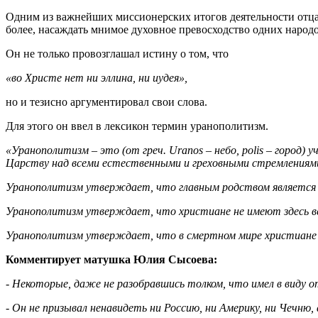
Одним из важнейших миссионерских итогов деятельности отца
более, насаждать мнимое духовное превосходство одних народ
Он не только провозглашал истину о том, что
«во Христе нет ни эллина, ни иудея»,
но и тезисно аргументировал свои слова.
Для этого он ввел в лексикон термин уранополитизм.
«Уранополитизм – это (от греч. Uranos – небо, polis – город
Царству над всеми естественными и греховными стремлениями
Уранополитизм утверждает, что главным родством является р
Уранополитизм утверждает, что христиане не имеют здесь ве
Уранополитизм утверждает, что в смертном мире христиане –
Комментирует матушка Юлия Сысоева:
- Некоторые, даже не разобравшись толком, что имел в виду о
- Он не призывал ненавидеть ни Россию, ни Америку, ни Чечню,