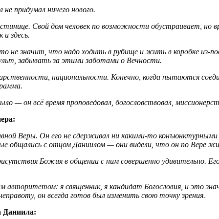
 не придумал ничего нового.
 гостинице. Свой дом человек по возможности обустраивает, но вр
 и здесь.
о не значит, что надо ходить в рубище и жить в коробке из-по
ульт, забывать за этими заботами о Вечности.
осударственности, национальности. Конечно, когда пытаются со
грамма.
было — он всё время проповедовал, богословствовал, миссионерст
ера:
авной Веры. Он его не сдерживал ни какими-то конъюнктурными
е общались с отцом Даниилом — они видели, что он по Вере ж
исутствия Божия в общении с ним совершенно удивительно. Его г
им авторитетом: я священник, я кандидат Богословия, и это зна
 неправоту, он всегда готов был изменить свою точку зрения.
а Даниила: