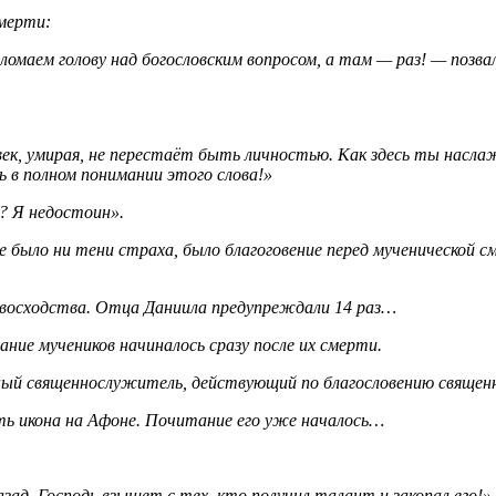
смерти:
 ломаем голову над богословским вопросом, а там — раз! — позв
, умирая, не перестаёт быть личностью. Как здесь ты наслаж
 в полном понимании этого слова!»
о? Я недостоин».
не было ни тени страха, было благоговение перед мученической
превосходства. Отца Даниила предупреждали 14 раз…
ание мучеников начиналось сразу после их смерти.
ый священнослужитель, действующий по благословению священно
сть икона на Афоне. Почитание его уже началось…
азад, Господь взыщет с тех, кто получил талант и закопал его!»