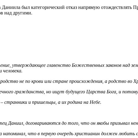
 Даниила был категорический отказ напрямую отождествлять Пр
ов над другими.
) учение, утверждающее главенство Божественных законов над з
 человека.
одство не по крови или стране происхождения, а родство во Х
чного гражданства, но ищут будущего Царства Бога, и потому 
 странники и пришельцы, а их родина на Небе.
тец Даниил, договариваются до того, что он якобы призывал не
 а напоминал, что в первую очередь христианин должен любить с