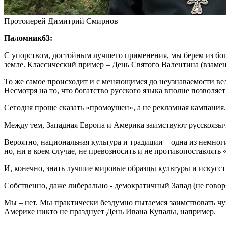
Протоиерей Димитрий Смирнов
Паломник63:
С упорством, достойным лучшего применения, мы берем из бог
земле. Классический пример – День Святого Валентина (взаме
То же самое происходит и с меняющимся до неузнаваемости ве
Несмотря на то, что богатство русского языка вполне позволяет
Сегодня проще сказать «промоушен», а не рекламная кампания
Между тем, Западная Европа и Америка заимствуют русскоязычн
Вероятно, национальная культура и традиции – одна из немноги
но, ни в коем случае, не превозносить и не противопоставлять 
И, конечно, знать лучшие мировые образцы культуры и искусс
Собственно, даже либерально - демократичный Запад (не гово
Мы – нет. Мы практически бездумно пытаемся заимствовать чу
Америке никто не празднует День Ивана Купалы, например.