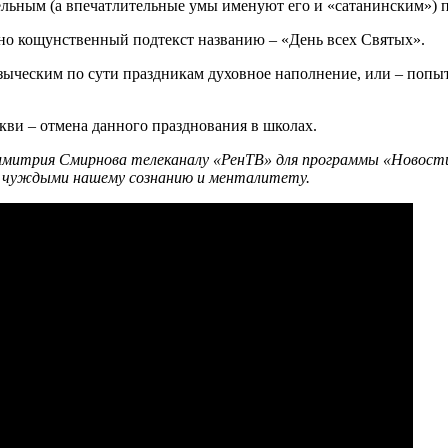
ительным (а впечатлительные умы именуют его и «сатанинским») 
тно кощунственный подтекст названию – «День всех Святых».
языческим по сути праздникам духовное наполнение, или – попыта
ркви – отмена данного празднования в школах.
итрия Смирнова телеканалу «РенТВ» для программы «Новости 2
, чуждыми нашему сознанию и менталитету.