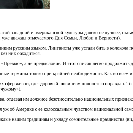
атой западной и американской культуры далеко не лучшее, пыта
н уже дважды отмечаемого Дня Семьи, Любви и Верности).
ликим русским языком. Лингвисты уже устали бить в колокола 
 без них обходиться.
. «Превью», а не предысловие. И этот список легко продолжить
ые термины только при крайней необходимости. Как во всем изв
х сфер жизни, где здоровый шовинизм полностью оправдан. То – 
«чужому»).
тва, отдавая им должное безотносительно национальных признак
ря уж об Америке с ее колоссальным чувством национальной са
ждые нашим традициям и укладу сомнительные празднества (види