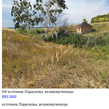
0
/
0
источник Параскевы, великомученицы
prev
next
источник Параскевы, великомученицы