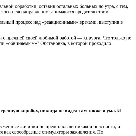
ьной обработки, оставив остальных больных до утра, с тем,
вского целенаправленно занимаются вредительством.
тельный процесс над «реакционными» врачами, выступив в
ти с прежней своей любимой работой — хирурга. Что только не
 или «обвиняемым»? Обстановка, в которой проходило
ерепную коробку, никогда не видел там также и ума. И
аруженные личинки не представляли никакой опасности, и
ся как своеобразные стимуляторы заживления. По