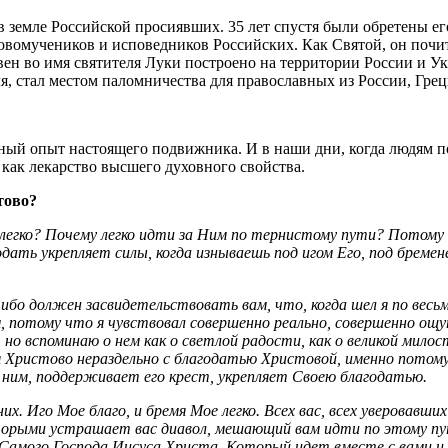
 в земле Российской просиявших. 35 лет спустя были обретены е
 новомучеников и исповедников Российских. Как Святой, он поч
вен во имя святителя Луки построено на территории России и У
, стал местом паломничества для православных из России, Грец
ный опыт настоящего подвижника. И в наши дни, когда людям пор
как лекарство высшего духовного свойства.
тово?
му легко? Почему легко идти за Ним по тернистому пути? Потому 
дать укрепляет силы, когда изнываешь под игом Его, под брем
 ибо должен засвидетельствовать вам, что, когда шел я по вес
, потому что я чувствовал совершенно реально, совершенно ощ
но вспоминаю о нем как о светлой радости, как о великой мило
 Христово нераздельно с благодатью Христовой, именно потому,
с ним, поддерживает его крест, укрепляет Своею благодатью.
. Иго Мое благо, и бремя Мое легко. Всех вас, всех уверовавших
оторыми устрашает вас диавол, мешающий вам идти по этому п
Самого Господа Иисуса Христа, Который идет вместе с вами и о