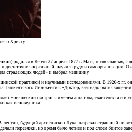
ащего Христу
й) родился в Керчи 27 апреля 1877 г. Мать, православная, с де
 и достаточно энергичный, научил труду и самоорганизации. О
 для страдающих людей» и выбрал медицину.
цинской практикой и научными исследованиями. В 1920-х гг. он 
опа Ташкентского Иннокентия: «Доктор, вам надо быть священн
мает монашеский постриг с именем апостола, евангелиста и врач
ки как исповедника.
ц Валентин, будущий архиепископ Лука, назревал страшный по в
елали перевязки, но время было летнее и под слоем бинтов зав