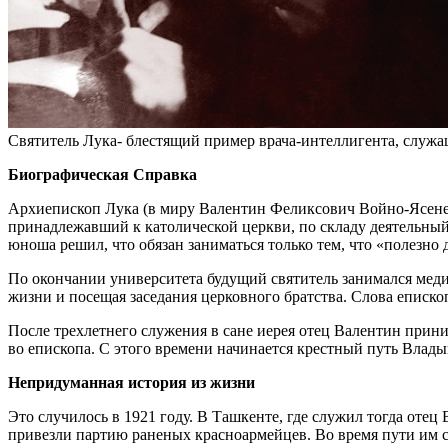
Святитель Лука- блестящий пример врача-интеллигента, служ
Биографическая Справка
Архиепископ Лука (в миру Валентин Феликсович Войно-Ясенецки
принадлежавший к католической церкви, по складу деятельный
юноша решил, что обязан заниматься только тем, что «полезно
По окончании университета будущий святитель занимался меди
жизни и посещая заседания церковного братства. Слова еписк
После трехлетнего служения в сане иерея отец Валентин прини
во епископа. С этого времени начинается крестный путь Влады
Непридуманная история из жизни
Это случилось в 1921 году. В Ташкенте, где служил тогда оте
привезли партию раненых красноармейцев. Во время пути им сд