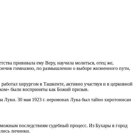
тства прививала ему Веру, научила молиться, отец же,
кончив гимназию, по размышлении о выборе жизненного пути,
работал хирургом в Ташкенте, активно участвуя и в церковной
иком» были восприняты как Божий призыв.
а Луки. 30 мая 1923 г. иеромонах Лука был тайно хиротонисан
озможным последствиям судебный процесс. Из Бухары в город
елись личинки.