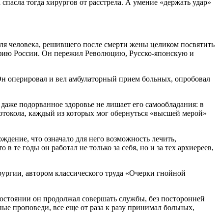
пасла тогда хирургов от расстрела. А умение «держать удар»
для человека, решившего после смерти жены целиком посвятить
афию России. Он пережил Революцию, Русско-японскую и
 Он оперировал и вел амбулаторный прием больных, опробовал
о даже подорванное здоровье не лишает его самообладания: в
 протокола, каждый из которых мог обернуться «высшей мерой»
дение, что означало для него возможность лечить,
 те годы он работал не только за себя, но и за тех архиереев,
ирургии, автором классического труда «Очерки гнойной
м состоянии он продолжал совершать службы, без посторонней
ые проповеди, все еще от раза к разу принимал больных,