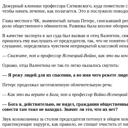
Дежурный клиники профессора Ситковского, куда поместили сол
чтобы начать лечение, как полагается. Это и послужило повод
Глава местного ЧК, знаменитый латыш Петерс, снискавший реп
роли общественного обвинителя. Развязка была вполне обозри
В качестве эксперта в зал суда был вызван и отец Валентин, 
пришлось ему выслушать от председателя, так, что не понятно
слушание, определялась чувством неприкрытой классовой не
— Скажите, поп и профессор Ясенецкий-Войно, как это вы но
Однако, отца Валентина не так-то легко оказалось смутить:
— Я режу людей для их спасения, а во имя чего режете лю
Петерс продолжал заготовленную обличительную речь:
— Как это вы верите в Бога, поп и профессор Войно-Ясенецкий?
— Бога я, действительно, не видел, гражданин общественный
совести там тоже не находил. Значит ли это, что их нет?
Звук колокольчика за столом председателя потонул в общем х
практикующие хирурги, как правило, не спешат очистить от н