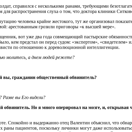
дат, справился с несколькими ранами, требующими безотлагател
ом для распространения слуха о том, что доктора клиники Ситко
утацию человека крайне жестокого, тут же организовал показа
мой: арестованным грозили приговоры «к высшей мере».
священник, вот уже два года совмещающий пастырские обязаннос
 было, кем предстал он перед судом: «экспертом», «свидетелем»
нависти по отношению к дореволюционной интеллигенции.
чью молитесь, а днем людей режете?
дей вы, гражданин общественный обвинитель?
 Разве вы Его видели?
 обвинитель. Но я много оперировал на мозге, и, открывая ч
охоте. Спокойно и выдержанно отец Валентин объяснил, что обн
их раны пациентов, поскольку личинки могут даже использовать