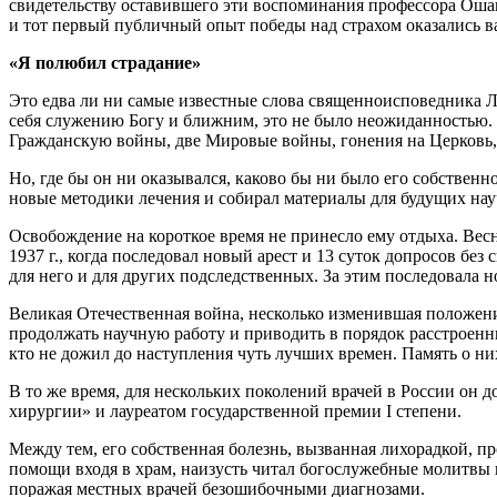
свидетельству оставившего эти воспоминания профессора Ошани
и тот первый публичный опыт победы над страхом оказались в
«Я полюбил страдание»
Это едва ли ни самые известные слова священноисповедника Лу
себя служению Богу и ближним, это не было неожиданностью.
Гражданскую войны, две Мировые войны, гонения на Церковь, 
Но, где бы он ни оказывался, каково бы ни было его собствен
новые методики лечения и собирал материалы для будущих на
Освобождение на короткое время не принесло ему отдыха. Весно
1937 г., когда последовал новый арест и 13 суток допросов бе
для него и для других подследственных. За этим последовала н
Великая Отечественная война, несколько изменившая положени
продолжать научную работу и приводить в порядок расстроенные
кто не дожил до наступления чуть лучших времен. Память о н
В то же время, для нескольких поколений врачей в России он 
хирургии» и лауреатом государственной премии I степени.
Между тем, его собственная болезнь, вызванная лихорадкой, пр
помощи входя в храм, наизусть читал богослужебные молитвы 
поражая местных врачей безошибочными диагнозами.