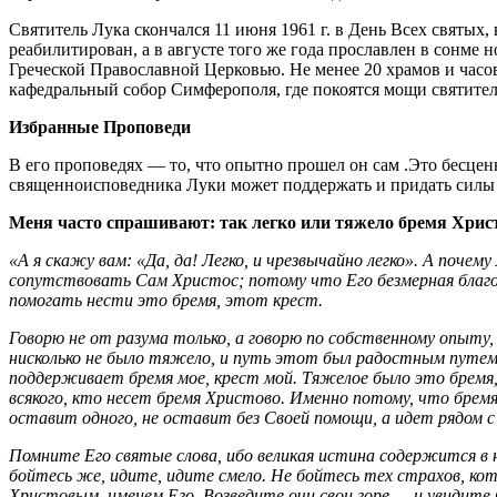
Святитель Лука скончался 11 июня 1961 г. в День Всех святых,
реабилитирован, а в августе того же года прославлен в сонме
Греческой Православной Церковью. Не менее 20 храмов и часо
кафедральный собор Симферополя, где покоятся мощи святителя
Избранные Проповеди
В его проповедях — то, что опытно прошел он сам .Это бесцен
священноисповедника Луки может поддержать и придать силы 
Меня часто спрашивают: так легко или тяжело бремя Хрис
«А я скажу вам: «Да, да! Легко, и чрезвычайно легко». А поче
сопутствовать Сам Христос; потому что Его безмерная благо
помогать нести это бремя, этот крест.
Говорю не от разума только, а говорю по собственному опыту,
нисколько не было тяжело, и путь этот был радостным путем
поддерживает бремя мое, крест мой. Тяжелое было это бремя, 
всякого, кто несет бремя Христово. Именно потому, что бремя
оставит одного, не оставит без Своей помощи, а идет рядом 
Помните Его святые слова, ибо великая истина содержится в них
бойтесь же, идите, идите смело. Не бойтесь тех страхов, к
Христовым, именем Его. Возведите очи свои горе — и увидите 