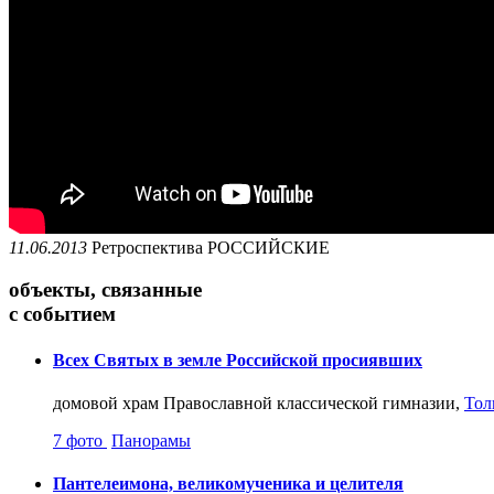
11.06.2013
Ретроспектива
РОССИЙСКИЕ
объекты, связанные
с событием
Всех Святых в земле Российской просиявших
домовой храм Православной классической гимназии,
Тол
7 фото
Панорамы
Пантелеимона, великомученика и целителя