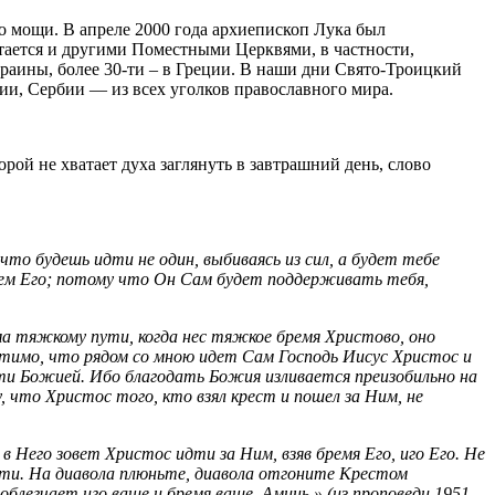
го мощи. В апреле 2000 года архиепископ Лука был
итается и другими Поместными Церквями, в частности,
краины, более 30-ти – в Греции. В наши дни Свято-Троицкий
ии, Сербии — из всех уголков православного мира.
ой не хватает духа заглянуть в завтрашний день, слово
что будешь идти не один, выбиваясь из сил, а будет тебе
енем Его; потому что Он Сам будет поддерживать тебя,
ьма тяжкому пути, когда нес тяжкое бремя Христово, оно
утимо, что рядом со мною идет Сам Господь Иисус Христос и
сти Божией. Ибо благодать Божия изливается преизобильно на
 что Христос того, кто взял крест и пошел за Ним, не
 в Него зовет Христос идти за Ним, взяв бремя Его, иго Его. Не
ути. На диавола плюньте, диавола отгоните Крестом
блегчает иго ваше и бремя ваше. Аминь.» (из проповеди 1951