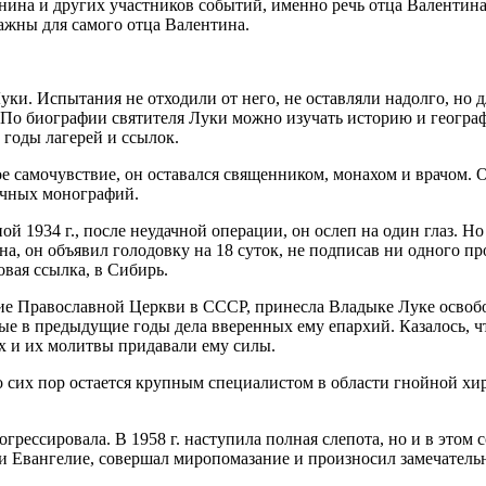
на и других участников событий, именно речь отца Валентина с
ажны для самого отца Валентина.
ки. Испытания не отходили от него, не оставляли надолго, но 
 По биографии святителя Луки можно изучать историю и геогр
годы лагерей и ссылок.
ное самочувствие, он оставался священником, монахом и врачом.
учных монографий.
й 1934 г., после неудачной операции, он ослеп на один глаз. Н
з сна, он объявил голодовку на 18 суток, не подписав ни одного
овая ссылка, в Сибирь.
е Православной Церкви в СССР, принесла Владыке Луке освобож
 в предыдущие годы дела вверенных ему епархий. Казалось, что в
их и их молитвы придавали ему силы.
до сих пор остается крупным специалистом в области гнойной х
огрессировала. В 1958 г. наступила полная слепота, но и в это
и Евангелие, совершал миропомазание и произносил замечательн